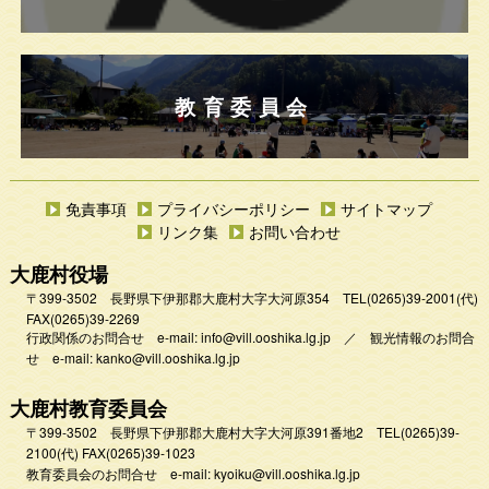
教育委員会
免責事項
プライバシーポリシー
サイトマップ
リンク集
お問い合わせ
大鹿村役場
〒399-3502 長野県下伊那郡大鹿村大字大河原354
TEL
(0265)39-2001
(代)
FAX(0265)39-2269
行政関係のお問合せ e-mail:
info@vill.ooshika.lg.jp
／
観光情報のお問合
せ e-mail:
kanko@vill.ooshika.lg.jp
大鹿村教育委員会
〒399-3502 長野県下伊那郡大鹿村大字大河原391番地2
TEL
(0265)39-
2100(代)
FAX(0265)39-1023
教育委員会のお問合せ e-mail:
kyoiku@vill.ooshika.lg.jp