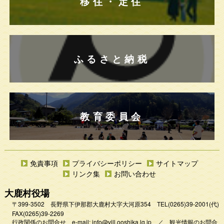
移住・定住
ふるさと納税
教育委員会
免責事項
プライバシーポリシー
サイトマップ
リンク集
お問い合わせ
大鹿村役場
〒399-3502 長野県下伊那郡大鹿村大字大河原354
TEL
(0265)39-2001
(代)
FAX(0265)39-2269
行政関係のお問合せ e-mail:
info@vill.ooshika.lg.jp
／
観光情報のお問合