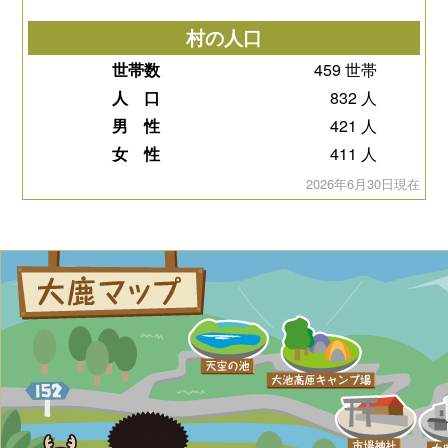
村の人口
世帯数
459 世帯
人 口
832 人
男 性
421 人
女 性
411 人
2026年6月30日現在