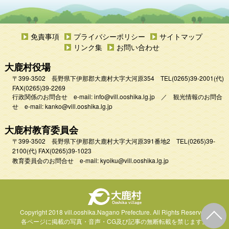
免責事項
プライバシーポリシー
サイトマップ
リンク集
お問い合わせ
大鹿村役場
〒399-3502 長野県下伊那郡大鹿村大字大河原354
TEL
(0265)39-2001
(代)
FAX(0265)39-2269
行政関係のお問合せ e-mail:
info@vill.ooshika.lg.jp
／
観光情報のお問合
せ e-mail:
kanko@vill.ooshika.lg.jp
大鹿村教育委員会
〒399-3502 長野県下伊那郡大鹿村大字大河原391番地2
TEL
(0265)39-
2100(代)
FAX(0265)39-1023
教育委員会のお問合せ e-mail:
kyoiku@vill.ooshika.lg.jp
Copyright 2018 vill.ooshika.Nagano Prefecture.
All Rights Reserved.
各ページに掲載の写真・音声・CG及び
記事の無断転載を禁じます。