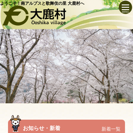
ようこそ！南アルプスと歌舞伎の里 大鹿村へ
MENU
お知らせ・新着
新着一覧