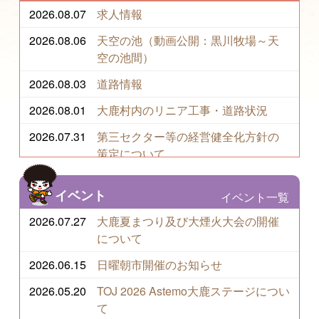
2026.08.07
求人情報
2026.08.06
天空の池（動画公開：黒川牧場～天
空の池間）
2026.08.03
道路情報
2026.08.01
大鹿村内のリニア工事・道路状況
2026.07.31
第三セクター等の経営健全化方針の
策定について
2026.07.31
リニア中央新幹線情報 令和8年度
イベント
イベント一覧
2026.07.27
大鹿夏まつり及び大煙火大会の開催
2026.07.27
大鹿夏まつり及び大煙火大会の開催
について
について
2026.07.27
北条時行供養碑への遊歩道について
2026.06.15
日曜朝市開催のお知らせ
（立入禁止解除）
2026.05.20
TOJ 2026 Astemo大鹿ステージについ
て