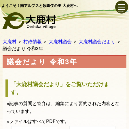
ようこそ！南アルプスと歌舞伎の里 大鹿村へ
MENU
大鹿村
＞
村政情報
＞
大鹿村議会
＞
大鹿村議会だより
＞
議会だより 令和3年
議会だより 令和3年
「大鹿村議会だより」をご覧いただけま
す。
※記事の質問と答弁は、編集により要約された内容とな
っています。
※ファイルはすべてPDFです。