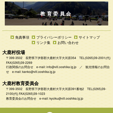
教育委員会
免責事項
プライバシーポリシー
サイトマップ
リンク集
お問い合わせ
大鹿村役場
〒399-3502 長野県下伊那郡大鹿村大字大河原354
TEL
(0265)39-2001
(代)
FAX(0265)39-2269
行政関係のお問合せ e-mail:
info@vill.ooshika.lg.jp
／
観光情報のお問合
せ e-mail:
kanko@vill.ooshika.lg.jp
大鹿村教育委員会
〒399-3502 長野県下伊那郡大鹿村大字大河原391番地2
TEL
(0265)39-
2100(代)
FAX(0265)39-1023
教育委員会のお問合せ e-mail:
kyoiku@vill.ooshika.lg.jp