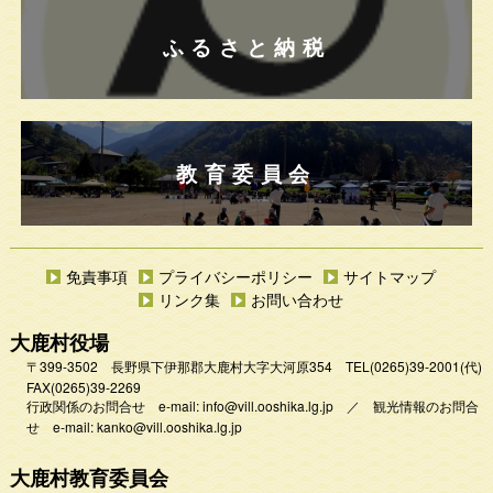
ふるさと納税
教育委員会
免責事項
プライバシーポリシー
サイトマップ
リンク集
お問い合わせ
大鹿村役場
〒399-3502 長野県下伊那郡大鹿村大字大河原354
TEL
(0265)39-2001
(代)
FAX(0265)39-2269
行政関係のお問合せ e-mail:
info@vill.ooshika.lg.jp
／
観光情報のお問合
せ e-mail:
kanko@vill.ooshika.lg.jp
大鹿村教育委員会