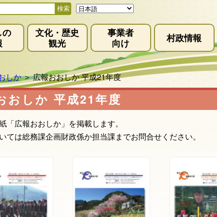
しの
文化・歴史
事業者
村政情報
報
観光
向け
おしか
＞
広報おおしか 平成21年度
おおしか 平成21年度
紙「広報おおしか」を掲載します。
いては総務課企画財政係か担当課までお問合せください。