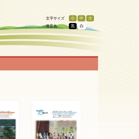
文字サイズ
小
中
大
背景色
黒
白