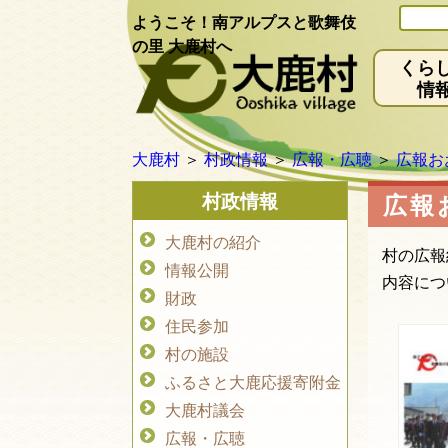
ようこそ！南アルプスと歌舞伎
の里 大鹿村へ
くら
情
大鹿村
＞
村政情報
＞
広報・広聴
＞
広報お
村政情報
広報
大鹿村の紹介
村の広報
情報公開
内容につ
財政
住民参加
村の施設
ふるさと大鹿応援寄附金
大鹿村議会
広報・広聴