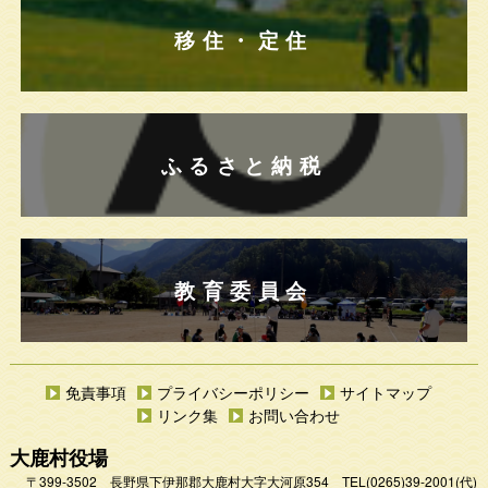
移住・定住
ふるさと納税
教育委員会
免責事項
プライバシーポリシー
サイトマップ
リンク集
お問い合わせ
大鹿村役場
〒399-3502 長野県下伊那郡大鹿村大字大河原354
TEL
(0265)39-2001
(代)