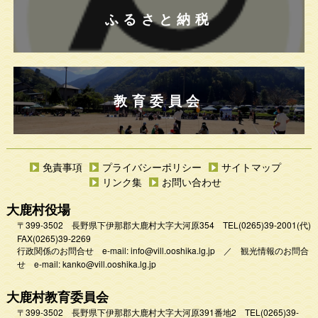
ふるさと納税
教育委員会
免責事項
プライバシーポリシー
サイトマップ
リンク集
お問い合わせ
大鹿村役場
〒399-3502 長野県下伊那郡大鹿村大字大河原354
TEL
(0265)39-2001
(代)
FAX(0265)39-2269
行政関係のお問合せ e-mail:
info@vill.ooshika.lg.jp
／
観光情報のお問合
せ e-mail:
kanko@vill.ooshika.lg.jp
大鹿村教育委員会
〒399-3502 長野県下伊那郡大鹿村大字大河原391番地2
TEL
(0265)39-