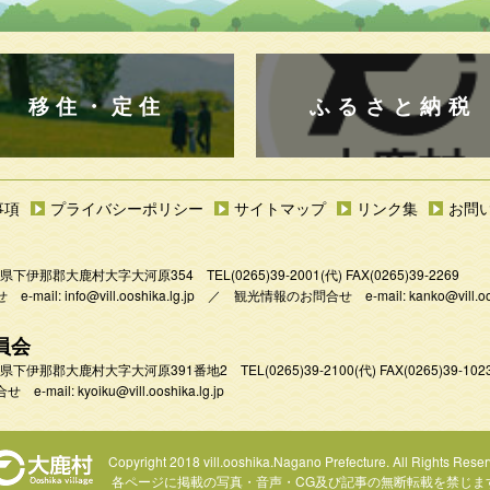
移住・定住
ふるさと納税
事項
プライバシーポリシー
サイトマップ
リンク集
お問
 長野県下伊那郡大鹿村大字大河原354
TEL
(0265)39-2001
(代) FAX(0265)39-2269
e-mail:
info@vill.ooshika.lg.jp
／
観光情報のお問合せ e-mail:
kanko@vill.oo
員会
 長野県下伊那郡大鹿村大字大河原391番地2
TEL
(0265)39-2100(代)
FAX(0265)39-102
 e-mail:
kyoiku@vill.ooshika.lg.jp
Copyright 2018 vill.ooshika.Nagano Prefecture.
All Rights Reser
各ページに掲載の写真・音声・CG及び
記事の無断転載を禁じま