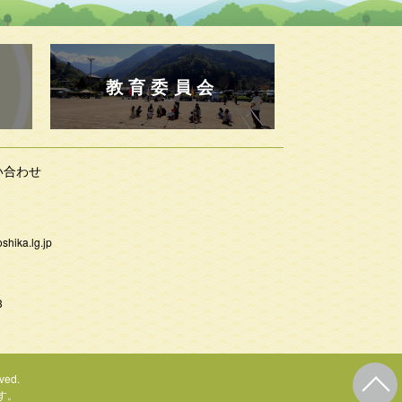
教育委員会
い合わせ
shika.lg.jp
3
ved.
す。