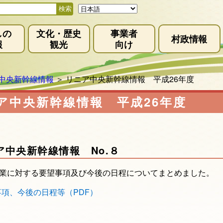
しの
文化・歴史
事業者
村政情報
報
観光
向け
中央新幹線情報
＞
リニア中央新幹線情報 平成26年度
ア中央新幹線情報 平成26年度
ア中央新幹線情報 No.８
業に対する要望事項及び今後の日程についてまとめました。
事項、今後の日程等（PDF）