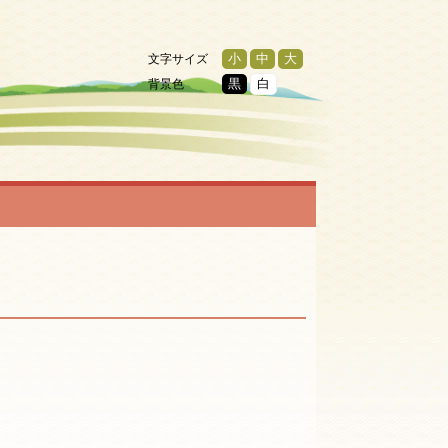
文字サイズ
小
中
大
背景色
黒
白