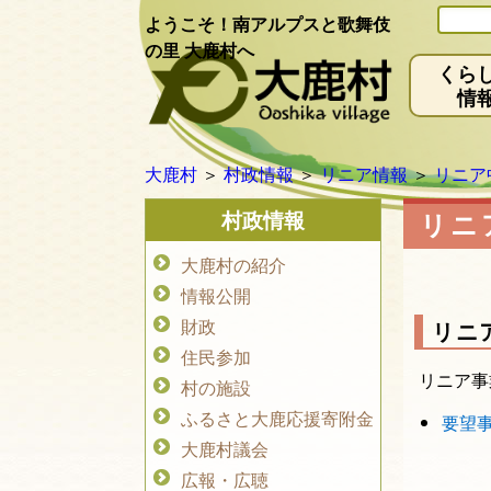
ようこそ！南アルプスと歌舞伎
の里 大鹿村へ
くら
情
大鹿村
＞
村政情報
＞
リニア情報
＞
リニア
村政情報
リニ
大鹿村の紹介
情報公開
財政
リニ
住民参加
リニア事
村の施設
ふるさと大鹿応援寄附金
要望
大鹿村議会
広報・広聴