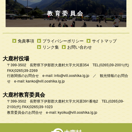
教育委員会
免責事項
プライバシーポリシー
サイトマップ
リンク集
お問い合わせ
大鹿村役場
〒399-3502 長野県下伊那郡大鹿村大字大河原354
TEL
(0265)39-2001
(代)
FAX(0265)39-2269
行政関係のお問合せ e-mail:
info@vill.ooshika.lg.jp
／
観光情報のお問合
せ e-mail:
kanko@vill.ooshika.lg.jp
大鹿村教育委員会
〒399-3502 長野県下伊那郡大鹿村大字大河原391番地2
TEL
(0265)39-
2100(代)
FAX(0265)39-1023
教育委員会のお問合せ e-mail:
kyoiku@vill.ooshika.lg.jp