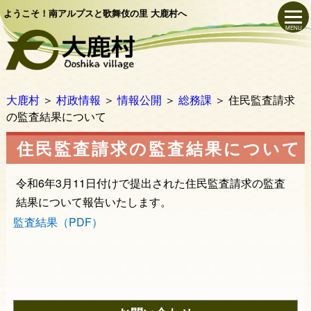
ようこそ！南アルプスと歌舞伎の里 大鹿村へ
MENU
大鹿村
＞
村政情報
＞
情報公開
＞
総務課
＞
住民監査請求
の監査結果について
住民監査請求の監査結果について
令和6年3月11日付けで提出された住民監査請求の監査
結果について報告いたします。
監査結果（PDF）