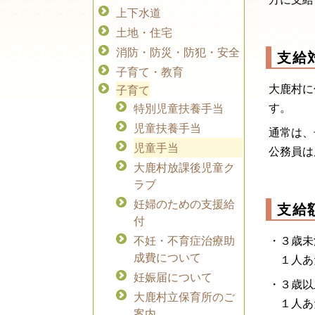
上下水道
土地・住宅
消防・防災・防犯・安全
支給
子育て・教育
大鹿村に
子育て
す。
特別児童扶養手当
児童扶養手当
通常は、
児童手当
公務員は
大鹿村放課後児童ク
ラブ
妊婦のための支援給
支給
付
不妊・不育症治療助
・３歳未
成費について
１人あた
妊娠届について
・３歳以
大鹿村立保育所のご
１人あた
案内