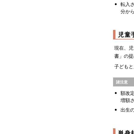
転入
分か
児童
現在、児
書」の提
子どもと
諸注意
額改
増額
出生
単身