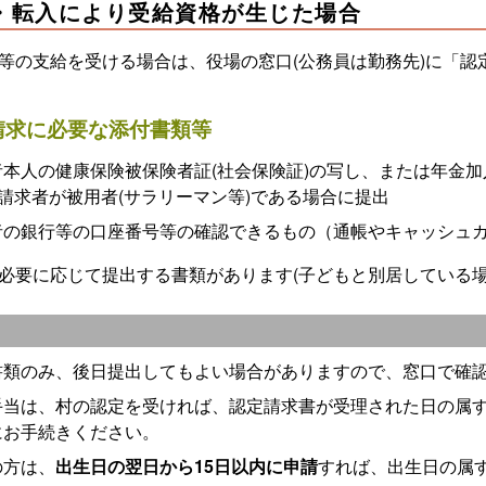
・転入により受給資格が生じた場合
等の支給を受ける場合は、役場の窓口(公務員は勤務先)に「認
請求に必要な添付書類等
者本人の健康保険被保険者証(社会保険証)の写し、または年金加
 請求者が被用者(サラリーマン等)である場合に提出
者の銀行等の口座番号等の確認できるもの（通帳やキャッシュ
必要に応じて提出する書類があります(子どもと別居している場
書類のみ、後日提出してもよい場合がありますので、窓口で確
手当は、村の認定を受ければ、認定請求書が受理された日の属
にお手続きください。
の方は、
出生日の翌日から15日以内に申請
すれば、出生日の属