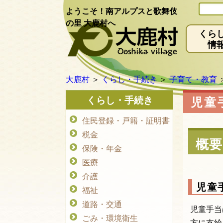
ようこそ！南アルプスと歌舞伎
の里 大鹿村へ
くら
情
大鹿村
＞
くらし・手続き
＞
子育て・教育
くらし・手続き
児童
住民登録・戸籍・証明書
税金
概要
保険・年金
医療
介護
児童
福祉
道路・交通
児童手当
ごみ・環境衛生
方に支給