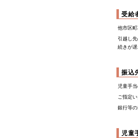
受給
他市区町
引越し先
続きが遅
振込
児童手当
ご指定い
銀行等の
児童