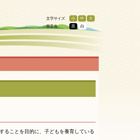
文字サイズ
小
中
大
背景色
黒
白
することを目的に、子どもを養育している