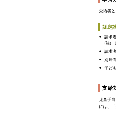
受給者と
認定
請求
(注)
請求
別居
子ど
支給
児童手当
には、「