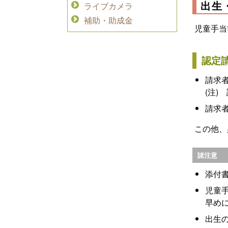
出生
ライブカメラ
補助・助成金
児童手当
認定
請求
(注)
請求
この他、
諸注意
添付
児童
早め
出生