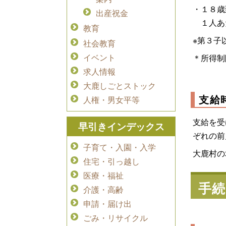
・１８歳
出産祝金
１人あた
教育
※第３子
社会教育
イベント
＊所得制
求人情報
大鹿しごとストック
支給
人権・男女平等
支給を受
早引きインデックス
ぞれの前
子育て・入園・入学
大鹿村の
住宅・引っ越し
医療・福祉
手続
介護・高齢
申請・届け出
ごみ・リサイクル