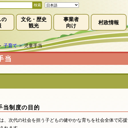
しの
文化・歴史
事業者
村政情報
報
観光
向け
＞
子育て
＞
児童手当
手当
手当制度の目的
は、次代の社会を担う子どもの健やかな育ちを社会全体で応援
されます。