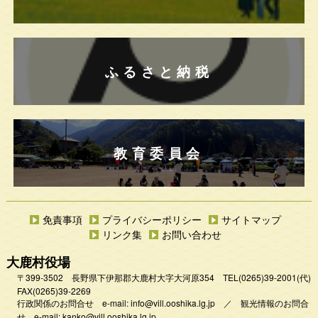
ふるさと納税
教育委員会
免責事項
プライバシーポリシー
サイトマップ
リンク集
お問い合わせ
大鹿村役場
〒399-3502 長野県下伊那郡大鹿村大字大河原354
TEL
(0265)39-2001
(代)
FAX(0265)39-2269
行政関係のお問合せ e-mail:
info@vill.ooshika.lg.jp
／
観光情報のお問合
せ e-mail:
kanko@vill.ooshika.lg.jp