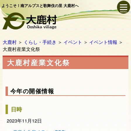
ようこそ！南アルプスと歌舞伎の里 大鹿村へ
MENU
大鹿村
＞
くらし・手続き
＞
イベント
＞
イベント情報
＞
大鹿村産業文化祭
大鹿村産業文化祭
今年の開催情報
日時
2023年11月12日