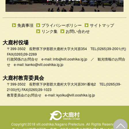
免責事項
プライバシーポリシー
サイトマップ
リンク集
お問い合わせ
大鹿村役場
〒399-3502 長野県下伊那郡大鹿村大字大河原354
TEL
(0265)39-2001
(代)
FAX(0265)39-2269
行政関係のお問合せ e-mail:
info@vill.ooshika.lg.jp
／
観光情報のお問合
せ e-mail:
kanko@vill.ooshika.lg.jp
大鹿村教育委員会
〒399-3502 長野県下伊那郡大鹿村大字大河原391番地2
TEL
(0265)39-
2100(代)
FAX(0265)39-1023
教育委員会のお問合せ e-mail:
kyoiku@vill.ooshika.lg.jp
Copyright 2018 vill.ooshika.Nagano Prefecture.
All Rights Reserved.