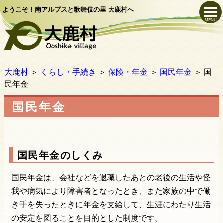
ようこそ！南アルプスと歌舞伎の里 大鹿村へ
MENU
大鹿村
＞
くらし・手続き
＞
保険・年金
＞
国民年金
＞
国
民年金
国民年金
国民年金のしくみ
国民年金は、会社などを退職したあとの老後の生活や怪
我や病気により障害者となったとき、また家族の中で働
き手を失ったときに年金を支給して、生涯にわたり生活
の安定を図ることを目的とした制度です。