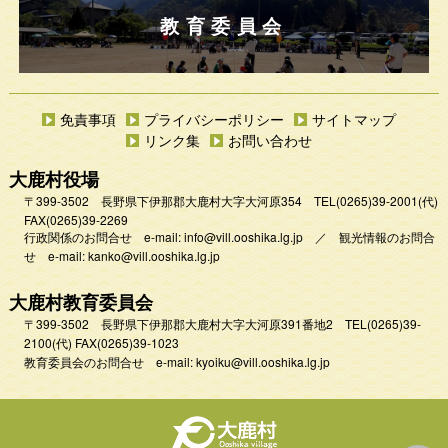
教育委員会
免責事項
プライバシーポリシー
サイトマップ
リンク集
お問い合わせ
大鹿村役場
〒399-3502 長野県下伊那郡大鹿村大字大河原354
TEL
(0265)39-2001
(代)
FAX(0265)39-2269
行政関係のお問合せ e-mail:
info@vill.ooshika.lg.jp
／
観光情報のお問合
せ e-mail:
kanko@vill.ooshika.lg.jp
大鹿村教育委員会
〒399-3502 長野県下伊那郡大鹿村大字大河原391番地2
TEL
(0265)39-
2100(代)
FAX(0265)39-1023
教育委員会のお問合せ e-mail:
kyoiku@vill.ooshika.lg.jp