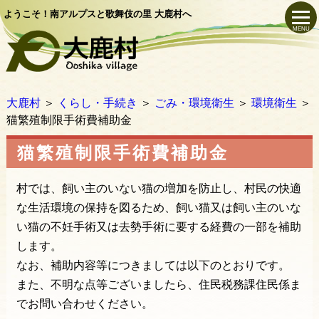
ようこそ！南アルプスと歌舞伎の里 大鹿村へ
MENU
大鹿村
＞
くらし・手続き
＞
ごみ・環境衛生
＞
環境衛生
＞
猫繁殖制限手術費補助金
猫繁殖制限手術費補助金
村では、飼い主のいない猫の増加を防止し、村民の快適
な生活環境の保持を図るため、飼い猫又は飼い主のいな
い猫の不妊手術又は去勢手術に要する経費の一部を補助
します。
なお、補助内容等につきましては以下のとおりです。
また、不明な点等ございましたら、住民税務課住民係ま
でお問い合わせください。