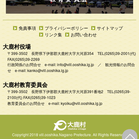
免責事項
プライバシーポリシー
サイトマップ
リンク集
お問い合わせ
大鹿村役場
〒399-3502 長野県下伊那郡大鹿村大字大河原354
TEL
(0265)39-2001
(代)
FAX(0265)39-2269
行政関係のお問合せ e-mail:
info@vill.ooshika.lg.jp
／
観光情報のお問合
せ e-mail:
kanko@vill.ooshika.lg.jp
大鹿村教育委員会
〒399-3502 長野県下伊那郡大鹿村大字大河原391番地2
TEL
(0265)39-
2100(代)
FAX(0265)39-1023
教育委員会のお問合せ e-mail:
kyoiku@vill.ooshika.lg.jp
Copyright 2018 vill.ooshika.Nagano Prefecture.
All Rights Reserved.