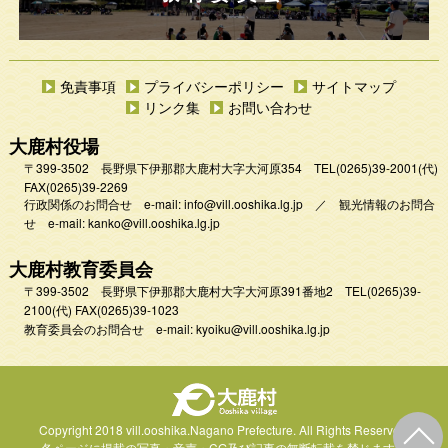
免責事項
プライバシーポリシー
サイトマップ
リンク集
お問い合わせ
大鹿村役場
〒399-3502 長野県下伊那郡大鹿村大字大河原354
TEL
(0265)39-2001
(代)
FAX(0265)39-2269
行政関係のお問合せ e-mail:
info@vill.ooshika.lg.jp
／
観光情報のお問合
せ e-mail:
kanko@vill.ooshika.lg.jp
大鹿村教育委員会
〒399-3502 長野県下伊那郡大鹿村大字大河原391番地2
TEL
(0265)39-
2100(代)
FAX(0265)39-1023
教育委員会のお問合せ e-mail:
kyoiku@vill.ooshika.lg.jp
Copyright 2018 vill.ooshika.Nagano Prefecture.
All Rights Reserved.
各ページに掲載の写真・音声・CG及び
記事の無断転載を禁じます。