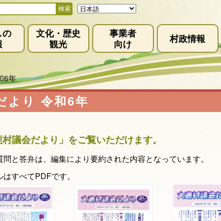
しの
文化・歴史
事業者
村政情報
報
観光
向け
和6年
だより 令和6年
鹿村議会だより」をご覧いただけます。
質問と答弁は、編集により要約された内容となっています。
ルはすべてPDFです。