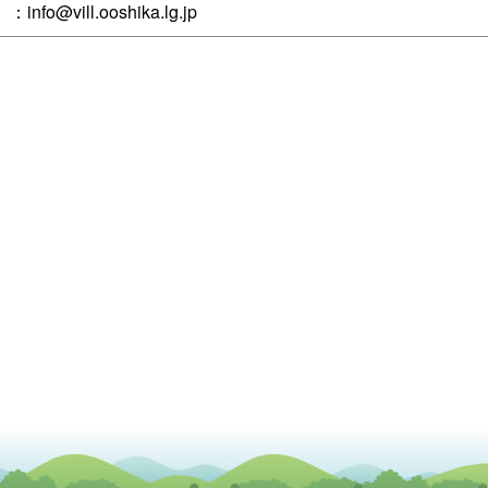
nfo@vill.ooshika.lg.jp