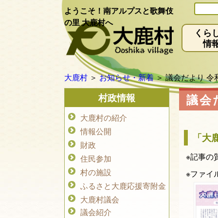
ようこそ！南アルプスと歌舞伎
の里 大鹿村へ
くら
情
大鹿村
＞
お知らせ・新着
＞
議会だより 令
村政情報
議会
大鹿村の紹介
情報公開
「大
財政
※記事の
住民参加
村の施設
※ファイ
ふるさと大鹿応援寄附金
大鹿村議会
議会紹介