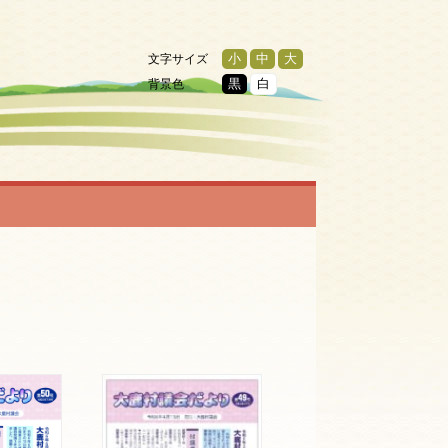
文字サイズ
小
中
大
背景色
黒
白