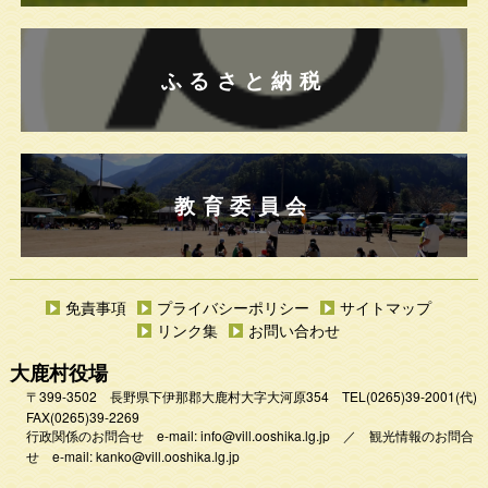
ふるさと納税
教育委員会
免責事項
プライバシーポリシー
サイトマップ
リンク集
お問い合わせ
大鹿村役場
〒399-3502 長野県下伊那郡大鹿村大字大河原354
TEL
(0265)39-2001
(代)
FAX(0265)39-2269
行政関係のお問合せ e-mail:
info@vill.ooshika.lg.jp
／
観光情報のお問合
せ e-mail:
kanko@vill.ooshika.lg.jp