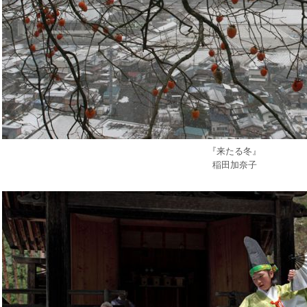
『来たる冬』
稲田加奈子