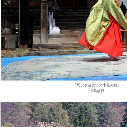
『思いを込めて／李花の舞』
中島信行