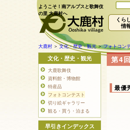
ようこそ！南アルプスと歌舞伎
の里 大鹿村へ
くら
情
大鹿村
＞
文化・歴史・観光
＞
フォトコン
文化・歴史・観光
第4
大鹿歌舞伎
資料館・博物館
特産品
最優
フォトコンテスト
切り絵ギャラリー
観る・買う・泊まる
早引きインデックス