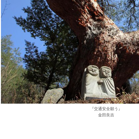
『交通安全願う』
金田良吉