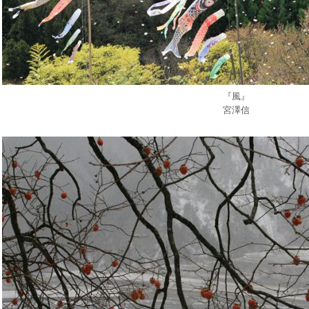
『風』
宮澤信