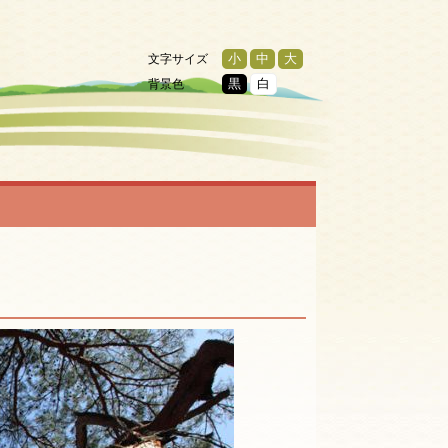
文字サイズ
小
中
大
背景色
黒
白