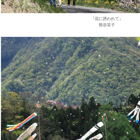
『花に誘われて』
熊谷笑子