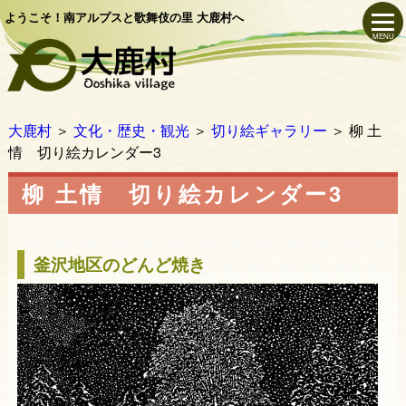
ようこそ！南アルプスと歌舞伎の里 大鹿村へ
MENU
大鹿村
＞
文化・歴史・観光
＞
切り絵ギャラリー
＞
柳 土
情 切り絵カレンダー3
柳 土情 切り絵カレンダー3
釜沢地区のどんど焼き