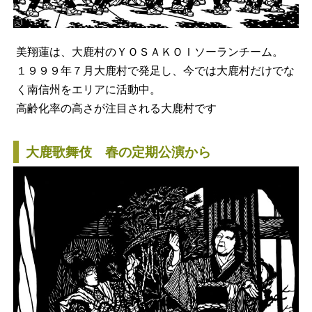
美翔蓮は、大鹿村のＹＯＳＡＫＯＩソーランチーム。
１９９９年７月大鹿村で発足し、今では大鹿村だけでな
く南信州をエリアに活動中。
高齢化率の高さが注目される大鹿村です
大鹿歌舞伎 春の定期公演から