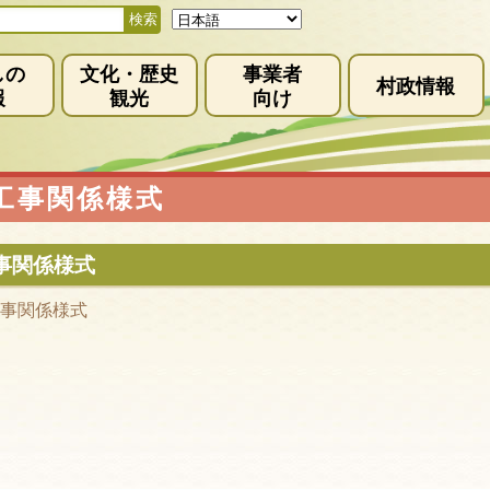
しの
文化・歴史
事業者
村政情報
報
観光
向け
工事関係様式
事関係様式
事関係様式