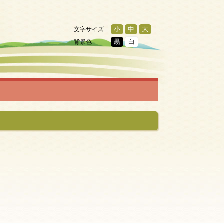
文字サイズ
小
中
大
背景色
黒
白