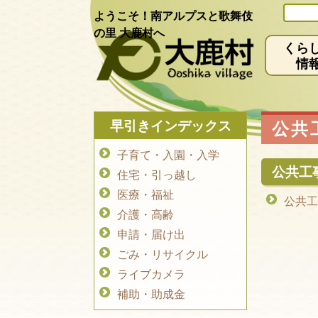
ようこそ！南アルプスと歌舞伎
の里 大鹿村へ
くら
情
早引きインデックス
公共
子育て・入園・入学
公共工
住宅・引っ越し
医療・福祉
公共工
介護・高齢
申請・届け出
ごみ・リサイクル
ライブカメラ
補助・助成金