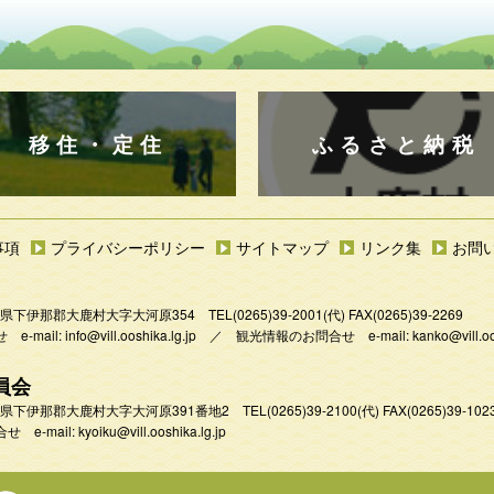
移住・定住
ふるさと納税
事項
プライバシーポリシー
サイトマップ
リンク集
お問
 長野県下伊那郡大鹿村大字大河原354
TEL
(0265)39-2001
(代) FAX(0265)39-2269
e-mail:
info@vill.ooshika.lg.jp
／
観光情報のお問合せ e-mail:
kanko@vill.oo
員会
 長野県下伊那郡大鹿村大字大河原391番地2
TEL
(0265)39-2100(代)
FAX(0265)39-102
 e-mail:
kyoiku@vill.ooshika.lg.jp