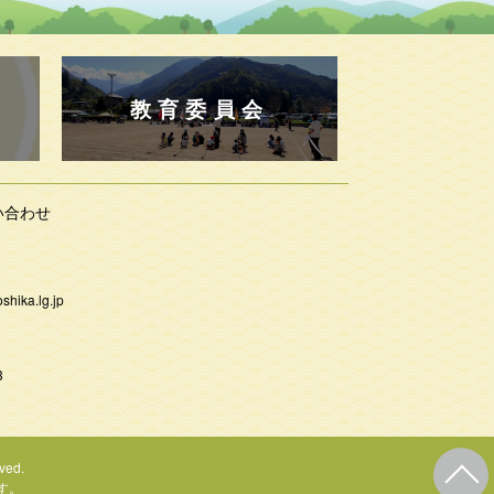
教育委員会
い合わせ
shika.lg.jp
3
ved.
す。