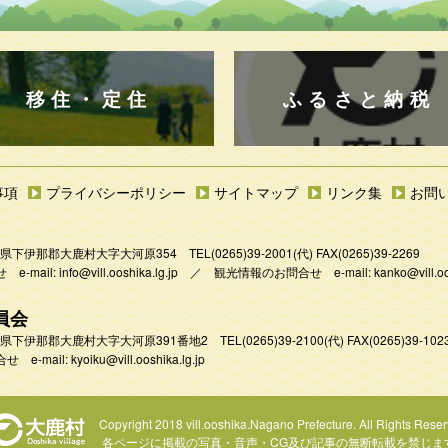
移住・定住
ふるさと納税
事項
プライバシーポリシー
サイトマップ
リンク集
お問
 長野県下伊那郡大鹿村大字大河原354
TEL
(0265)39-2001
(代) FAX(0265)39-2269
e-mail:
info@vill.ooshika.lg.jp
／
観光情報のお問合せ e-mail:
kanko@vill.oo
員会
 長野県下伊那郡大鹿村大字大河原391番地2
TEL
(0265)39-2100(代)
FAX(0265)39-102
 e-mail:
kyoiku@vill.ooshika.lg.jp
Copyright 2018 vill.ooshika.Nagano Prefecture.
All Rights Reser
各ページに掲載の写真・音声・CG及び
記事の無断転載を禁じま