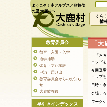
ようこそ！南アルプスと歌舞伎
の里 大鹿村へ
くら
情
教育委員会
「大
教育・入園・入学
「おおし
通学補助
ョップ
体育・文化施設
今回登場
申請・届け出
ョップを
教育委員会からのお知ら
せ
日時：令
大鹿歌舞伎
会場：ろく
ワークシ
早引きインデックス