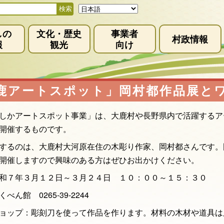
しの
文化・歴史
事業者
村政情報
報
観光
向け
鹿アートスポット」岡村都作品展と
かアートスポット事業」は、大鹿村や長野県内で活躍するア
を開催するものです。
するのは、大鹿村大河原在住の木彫り作家、岡村都さんです。
開催しますので興味のある方はぜひお出かけください。
和７年３月１２日～３月２４日 １０：００～１５：３０
べん館 0265-39-2244
ョップ：彫刻刀を使って作品を作ります。材料の木材や道具は