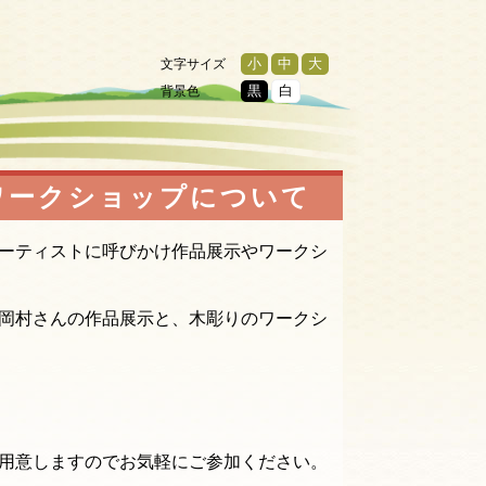
文字サイズ
小
中
大
背景色
黒
白
ワークショップについて
ーティストに呼びかけ作品展示やワークシ
岡村さんの作品展示と、木彫りのワークシ
用意しますのでお気軽にご参加ください。