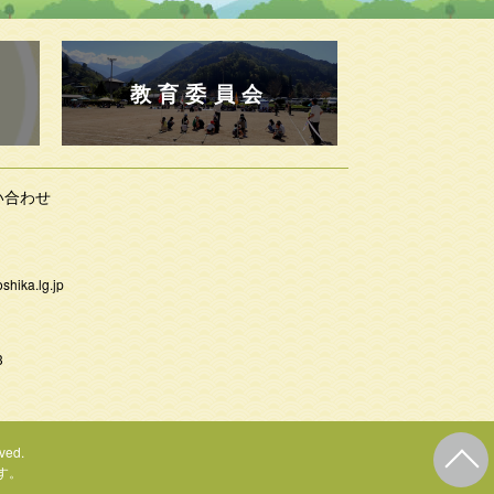
教育委員会
い合わせ
shika.lg.jp
3
ved.
す。