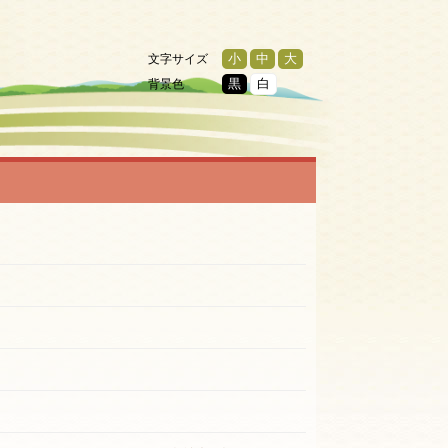
文字サイズ
小
中
大
背景色
黒
白