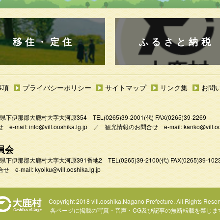
移住・定住
ふるさと納税
事項
プライバシーポリシー
サイトマップ
リンク集
お問
 長野県下伊那郡大鹿村大字大河原354
TEL
(0265)39-2001
(代) FAX(0265)39-2269
e-mail:
info@vill.ooshika.lg.jp
／
観光情報のお問合せ e-mail:
kanko@vill.oo
員会
 長野県下伊那郡大鹿村大字大河原391番地2
TEL
(0265)39-2100(代)
FAX(0265)39-102
 e-mail:
kyoiku@vill.ooshika.lg.jp
Copyright 2018 vill.ooshika.Nagano Prefecture.
All Rights Reser
各ページに掲載の写真・音声・CG及び
記事の無断転載を禁じま