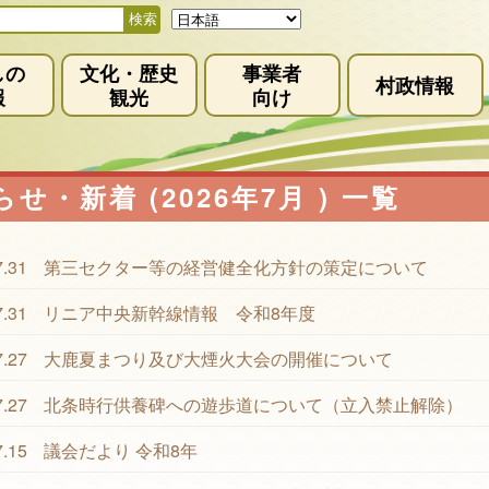
しの
文化・歴史
事業者
村政情報
報
観光
向け
せ・新着 (2026年7月 ) 一覧
7.31
第三セクター等の経営健全化方針の策定について
7.31
リニア中央新幹線情報 令和8年度
7.27
大鹿夏まつり及び大煙火大会の開催について
7.27
北条時行供養碑への遊歩道について（立入禁止解除）
7.15
議会だより 令和8年